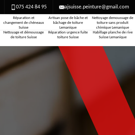
075 424 84 95
ajsuisse.peinture@gmail.com
Réparation et
Artisan pose de bâche et
Nettoyage demoussage de
changement de chéneaux
bâchage de toiture
toiture sans produit
Suisse
Lemanique
chimique Lemanique
Nettoyage et démoussage
Réparation urgence fuite
Habillage planche de rive
de toiture Suisse
toiture Suisse
Suisse Lemanique