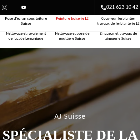
021 623 10 42
Pose d'écran sous toiture
Peinture boiserie LE
Couvreur ferblantier
Suisse
travaux de ferblanterie LE
Nettoyage et ravalement
Nettoyage et pose de
Zingueur et travaux de
de façade Lemanique
gouttière Suisse
zinguerie Suisse
AJ Suisse
SPÉCIALISTE DE LA