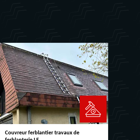
Couvreur ferblantier travaux de
Répar