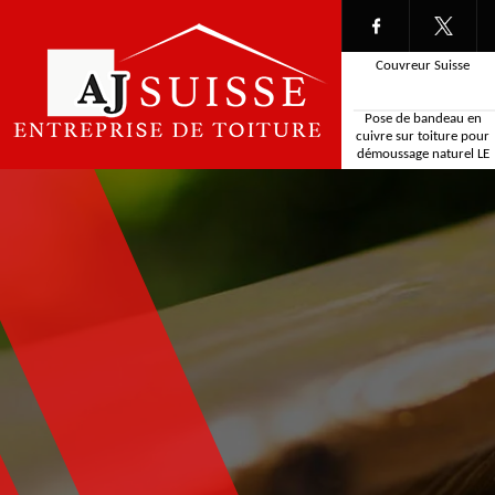
Couvreur Suisse
Pose de bandeau en
cuivre sur toiture pour
démoussage naturel LE