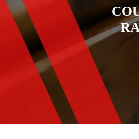
COU
RA