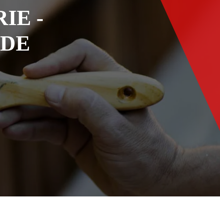
IE -
ADE