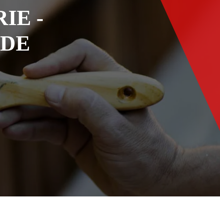
IE -
ADE