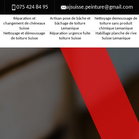
075 424 84 95
ajsuisse.peinture@gmail.com
Réparation et
Artisan pose de bâche et
Nettoyage demoussage de
changement de chéneaux
bâchage de toiture
toiture sans produit
Suisse
Lemanique
chimique Lemanique
Nettoyage et démoussage
Réparation urgence fuite
Habillage planche de rive
de toiture Suisse
toiture Suisse
Suisse Lemanique