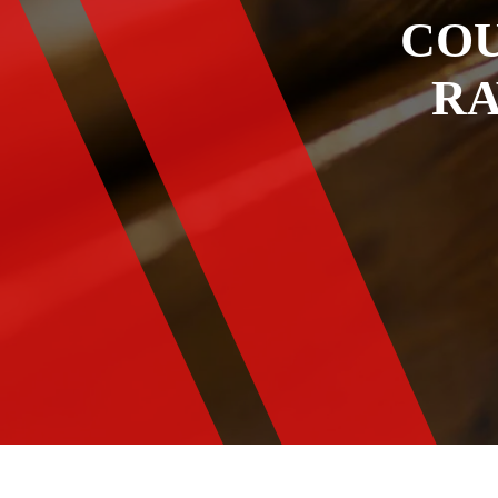
COU
RA