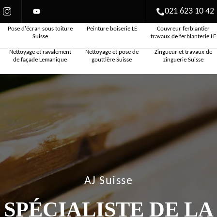
021 623 10 42
Pose d'écran sous toiture
Peinture boiserie LE
Couvreur ferblantier
Suisse
travaux de ferblanterie LE
Nettoyage et ravalement
Nettoyage et pose de
Zingueur et travaux de
de façade Lemanique
gouttière Suisse
zinguerie Suisse
AJ Suisse
SPÉCIALISTE DE LA