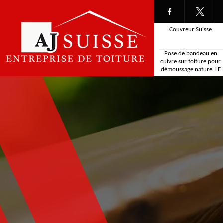
Couvreur Suisse
Pose de bandeau en
cuivre sur toiture pour
démoussage naturel LE