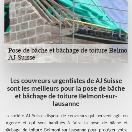
Les couvreurs urgentistes de AJ Suisse
sont les meilleurs pour la pose de bâche
et bâchage de toiture Belmont-sur-
tre
L'
lausanne
 la
la
 ou
ch
La société AJ Suisse dispose de couvreurs qui peuvent agir en
our
10
urgence et qui sont habitués à faire la pose de bâche et
nt.
l'
bâchage de toiture Belmont-sur-lausanne pour protéger votre