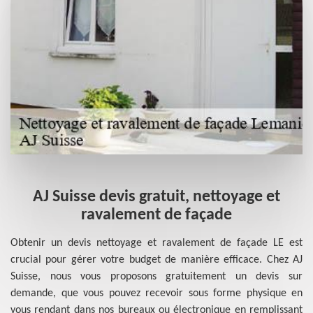
AJ Suisse devis gratuit, nettoyage et
re
ravalement de façade
 le
Obtenir un devis nettoyage et ravalement de façade LE est
Po
us
crucial pour gérer votre budget de manière efficace. Chez AJ
à 
re
Suisse, nous vous proposons gratuitement un devis sur
un
 La
demande, que vous pouvez recevoir sous forme physique en
il
ré
vous rendant dans nos bureaux ou électronique en remplissant
ne