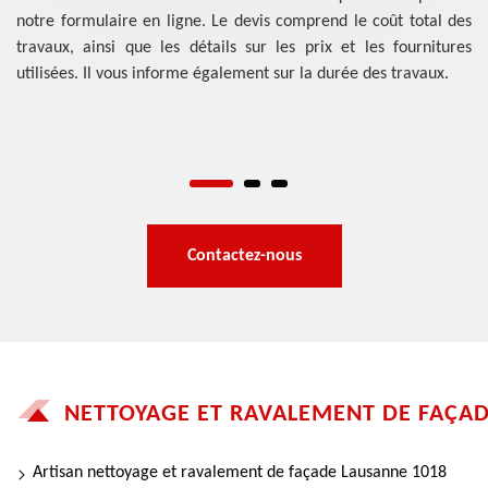
et.
notre formulaire en ligne. Le devis comprend le coût total des
de
ons
travaux, ainsi que les détails sur les prix et les fournitures
ou
r.
utilisées. Il vous informe également sur la durée des travaux.
pa
nos
s
an
bâ
Contactez-nous
NETTOYAGE ET RAVALEMENT DE FAÇA
Artisan nettoyage et ravalement de façade Lausanne 1018