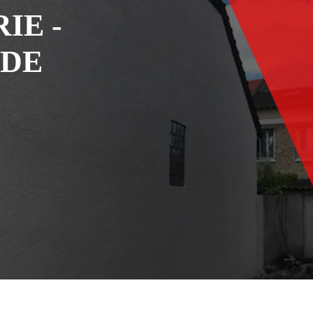
IE -
ADE