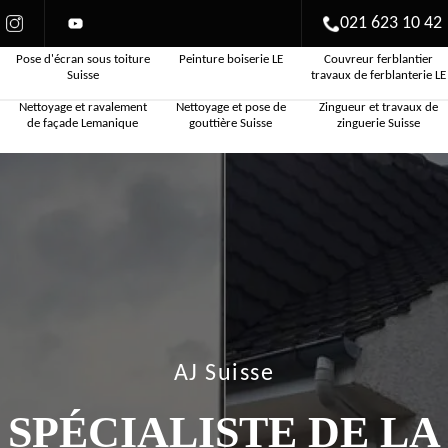
021 623 10 42
Pose d'écran sous toiture
Peinture boiserie LE
Couvreur ferblantier
Suisse
travaux de ferblanterie LE
Nettoyage et ravalement
Nettoyage et pose de
Zingueur et travaux de
de façade Lemanique
gouttière Suisse
zinguerie Suisse
AJ Suisse
SPÉCIALISTE DE LA