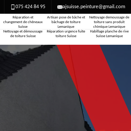
075 424 84 95
ajsuisse.peinture@gmail.com
Réparation et
Artisan pose de bâche et
Nettoyage demoussage de
changement de chéneaux
bâchage de toiture
toiture sans produit
Suisse
Lemanique
chimique Lemanique
Nettoyage et démoussage
Réparation urgence fuite
Habillage planche de rive
de toiture Suisse
toiture Suisse
Suisse Lemanique