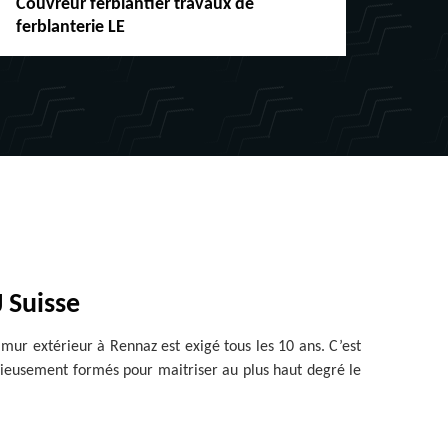
Couvreur ferblantier travaux de
Répar
ferblanterie LE
chéne
 Suisse
 mur extérieur à Rennaz est exigé tous les 10 ans. C’est
rieusement formés pour maitriser au plus haut degré le