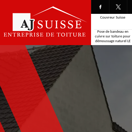
Couvreur Suisse
Pose de bandeau en
cuivre sur toiture pour
démoussage naturel LE