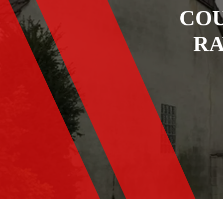
COU
RA