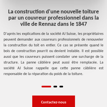
La construction d'une nouvelle toiture
e
par un couvreur professionnel dans la
ville de Rennaz dans le 1847
les
D'après les explications de la société AJ Suisse, les propriétaires
Se
 de
peuvent demander aux couvreurs professionnels de renouveler
pr
es
la construction du toit en entier. Ce cas se présente quand le
pr
 du
bois de construction pourrit ou devient instable. Il est possible
le
 à
aussi que les couvreurs puissent constater une surcharge de la
ha
car
structure. La panne câblière peut aussi être remplacée. La
po
les
société AJ Suisse rappelle que cette panne câblière est
la
ons
responsable de la réparation du poids de la toiture.
év
re.
et
Contactez-nous