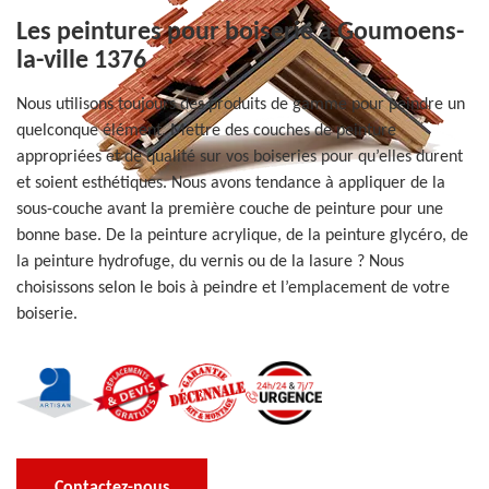
Les peintures pour boiserie à Goumoens-
la-ville 1376
Nous utilisons toujours des produits de gamme pour peindre un
quelconque élément. Mettre des couches de peinture
appropriées et de qualité sur vos boiseries pour qu’elles durent
et soient esthétiques. Nous avons tendance à appliquer de la
sous-couche avant la première couche de peinture pour une
bonne base. De la peinture acrylique, de la peinture glycéro, de
la peinture hydrofuge, du vernis ou de la lasure ? Nous
choisissons selon le bois à peindre et l’emplacement de votre
boiserie.
Contactez-nous