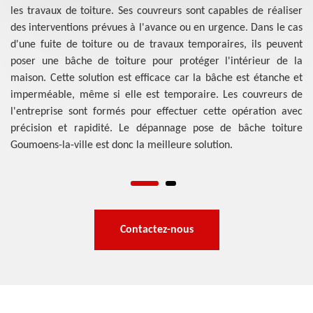
les travaux de toiture. Ses couvreurs sont capables de réaliser
age
En
des interventions prévues à l'avance ou en urgence. Dans le cas
ire
de
d'une fuite de toiture ou de travaux temporaires, ils peuvent
urs
ef
poser une bâche de toiture pour protéger l'intérieur de la
tte
de
maison. Cette solution est efficace car la bâche est étanche et
che
op
imperméable, même si elle est temporaire. Les couvreurs de
aux
ut
l'entreprise sont formés pour effectuer cette opération avec
 la
ra
précision et rapidité. Le dépannage pose de bâche toiture
 Il
fu
Goumoens-la-ville est donc la meilleure solution.
 le
fa
te
Contactez-nous