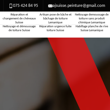
075 424 84 95
ajsuisse.peinture@gmail.com
Réparation et
Artisan pose de bâche et
Nettoyage demoussage de
changement de chéneaux
bâchage de toiture
toiture sans produit
Suisse
Lemanique
chimique Lemanique
Nettoyage et démoussage
Réparation urgence fuite
Habillage planche de rive
de toiture Suisse
toiture Suisse
Suisse Lemanique