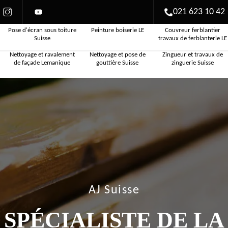
021 623 10 42
Pose d'écran sous toiture
Peinture boiserie LE
Couvreur ferblantier
Suisse
travaux de ferblanterie LE
Nettoyage et ravalement
Nettoyage et pose de
Zingueur et travaux de
de façade Lemanique
gouttière Suisse
zinguerie Suisse
AJ Suisse
SPÉCIALISTE DE LA