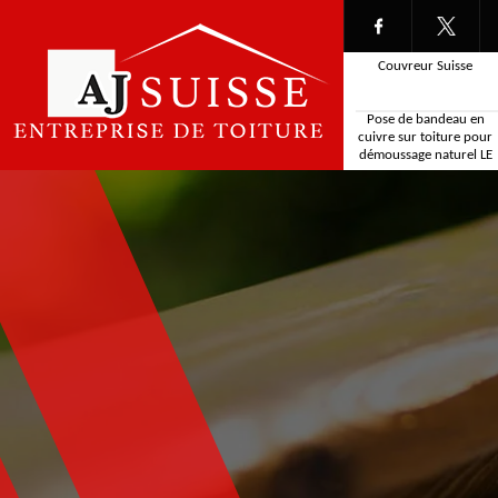
Couvreur Suisse
Pose de bandeau en
cuivre sur toiture pour
démoussage naturel LE