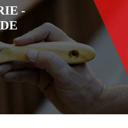
IE -
ADE