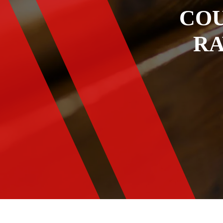
COU
RA