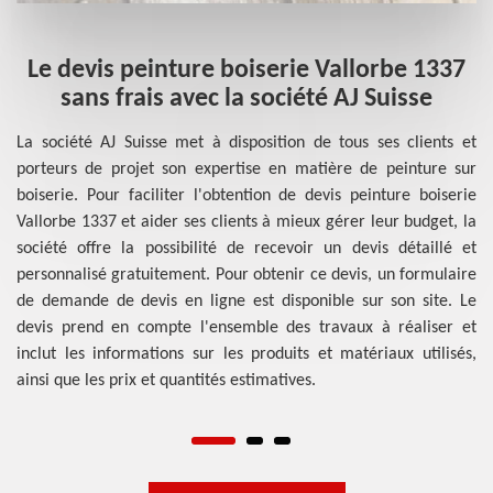
Le devis peinture boiserie Vallorbe 1337
N
me
sans frais avec la société AJ Suisse
b
La société AJ Suisse met à disposition de tous ses clients et
porteurs de projet son expertise en matière de peinture sur
ure
No
boiserie. Pour faciliter l'obtention de devis peinture boiserie
ger
tr
Vallorbe 1337 et aider ses clients à mieux gérer leur budget, la
 du
dé
société offre la possibilité de recevoir un devis détaillé et
les
di
personnalisé gratuitement. Pour obtenir ce devis, un formulaire
ois
ag
de demande de devis en ligne est disponible sur son site. Le
 En
fo
devis prend en compte l'ensemble des travaux à réaliser et
un
c
inclut les informations sur les produits et matériaux utilisés,
rie
hy
ainsi que les prix et quantités estimatives.
tre
pr