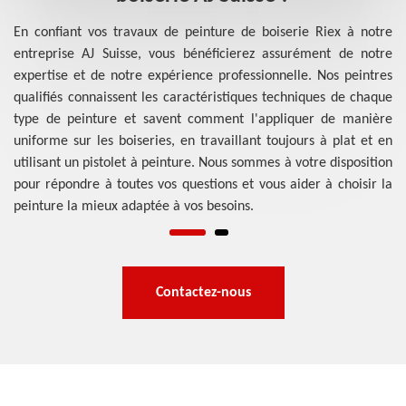
 de
Po
 de
pr
En confiant vos travaux de peinture de boiserie Riex à notre
mme
fo
entreprise AJ Suisse, vous bénéficierez assurément de notre
res
su
expertise et de notre expérience professionnelle. Nos peintres
 la
ou
qualifiés connaissent les caractéristiques techniques de chaque
 et
pr
type de peinture et savent comment l'appliquer de manière
res
de
uniforme sur les boiseries, en travaillant toujours à plat et en
de
utilisant un pistolet à peinture. Nous sommes à votre disposition
pour répondre à toutes vos questions et vous aider à choisir la
peinture la mieux adaptée à vos besoins.
Contactez-nous