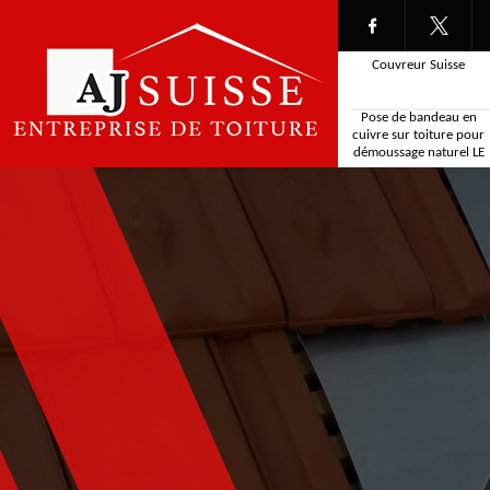
Couvreur Suisse
Pose de bandeau en
cuivre sur toiture pour
démoussage naturel LE