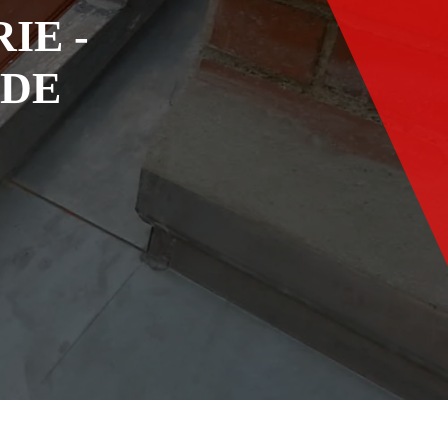
IE -
ADE