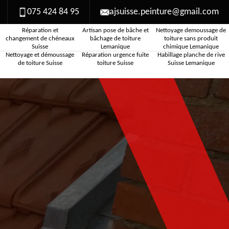
075 424 84 95
ajsuisse.peinture@gmail.com
Réparation et
Artisan pose de bâche et
Nettoyage demoussage de
changement de chéneaux
bâchage de toiture
toiture sans produit
Suisse
Lemanique
chimique Lemanique
Nettoyage et démoussage
Réparation urgence fuite
Habillage planche de rive
de toiture Suisse
toiture Suisse
Suisse Lemanique