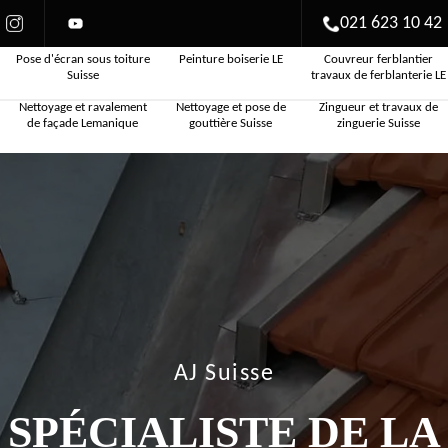
021 623 10 42
Pose d'écran sous toiture
Peinture boiserie LE
Couvreur ferblantier
Suisse
travaux de ferblanterie LE
Nettoyage et ravalement
Nettoyage et pose de
Zingueur et travaux de
de façade Lemanique
gouttière Suisse
zinguerie Suisse
AJ Suisse
SPÉCIALISTE DE LA