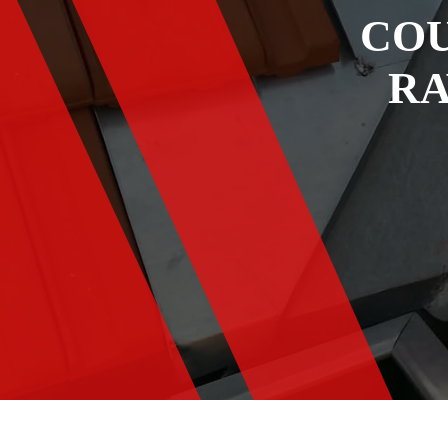
COU
RA