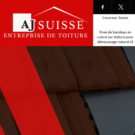
Couvreur Suisse
Pose de bandeau en
cuivre sur toiture pour
démoussage naturel LE