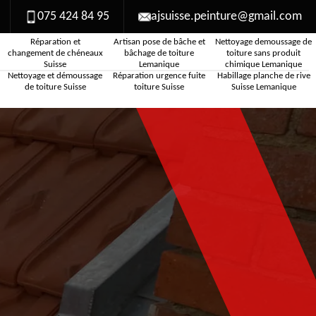
075 424 84 95
ajsuisse.peinture@gmail.com
Réparation et
Artisan pose de bâche et
Nettoyage demoussage de
changement de chéneaux
bâchage de toiture
toiture sans produit
Suisse
Lemanique
chimique Lemanique
Nettoyage et démoussage
Réparation urgence fuite
Habillage planche de rive
de toiture Suisse
toiture Suisse
Suisse Lemanique