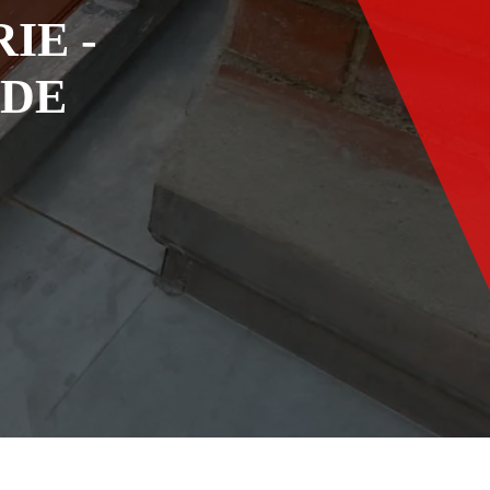
IE -
ADE