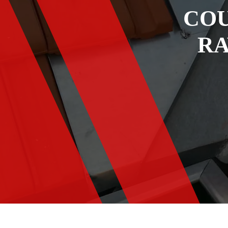
COU
RA