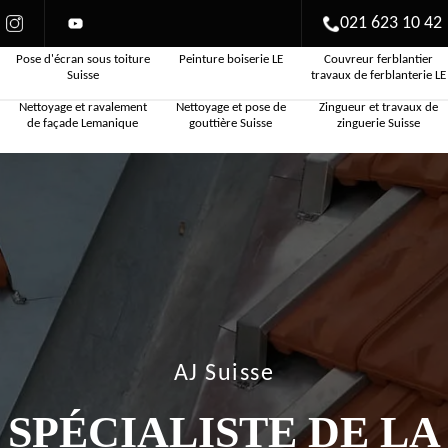
021 623 10 42
Pose d'écran sous toiture
Peinture boiserie LE
Couvreur ferblantier
Suisse
travaux de ferblanterie LE
Nettoyage et ravalement
Nettoyage et pose de
Zingueur et travaux de
de façade Lemanique
gouttière Suisse
zinguerie Suisse
AJ Suisse
SPÉCIALISTE DE LA