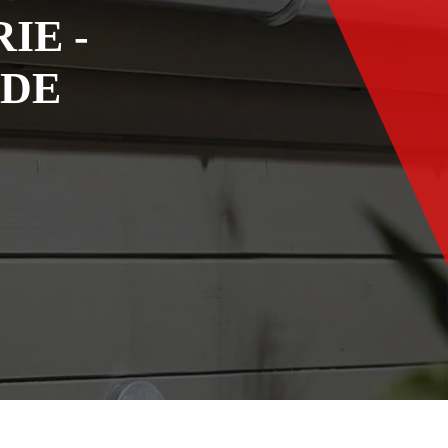
IE -
ADE