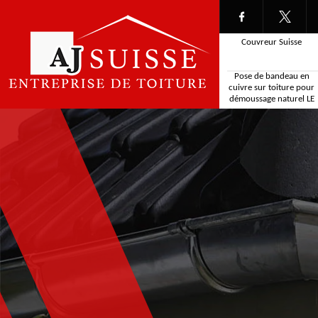
Couvreur Suisse
Pose de bandeau en
cuivre sur toiture pour
démoussage naturel LE