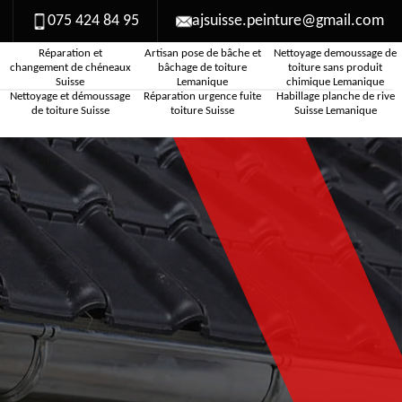
075 424 84 95
ajsuisse.peinture@gmail.com
Réparation et
Artisan pose de bâche et
Nettoyage demoussage de
changement de chéneaux
bâchage de toiture
toiture sans produit
Suisse
Lemanique
chimique Lemanique
Nettoyage et démoussage
Réparation urgence fuite
Habillage planche de rive
de toiture Suisse
toiture Suisse
Suisse Lemanique