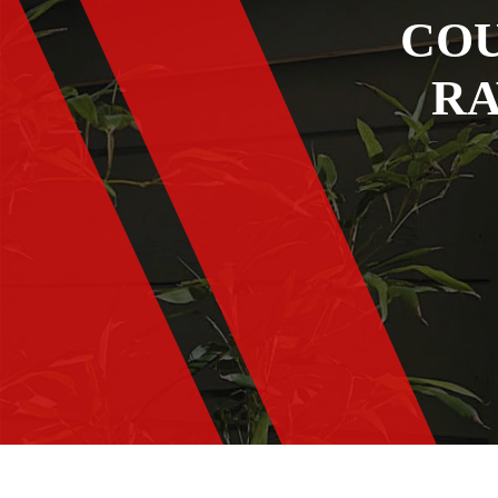
COU
RA