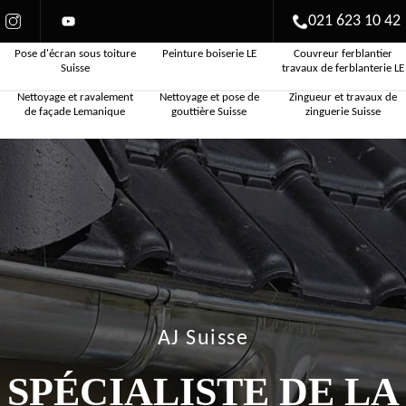
021 623 10 42
Pose d'écran sous toiture
Peinture boiserie LE
Couvreur ferblantier
Suisse
travaux de ferblanterie LE
Nettoyage et ravalement
Nettoyage et pose de
Zingueur et travaux de
de façade Lemanique
gouttière Suisse
zinguerie Suisse
AJ Suisse
SPÉCIALISTE DE LA