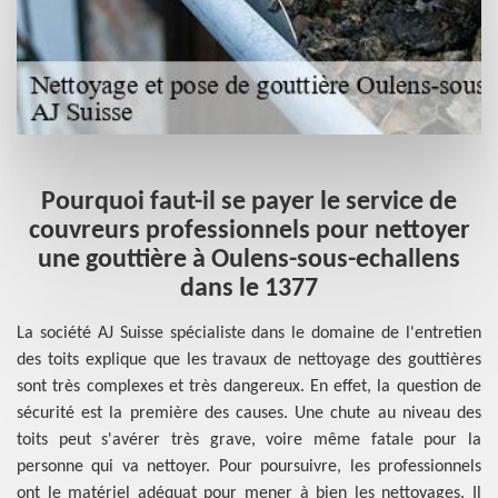
Pourquoi faut-il se payer le service de
couvreurs professionnels pour nettoyer
s
une gouttière à Oulens-sous-echallens
dans le 1377
ien
La société AJ Suisse spécialiste dans le domaine de l'entretien
La
oin
des toits explique que les travaux de nettoyage des gouttières
de
 de
sont très complexes et très dangereux. En effet, la question de
de
lle
sécurité est la première des causes. Une chute au niveau des
ne
les
toits peut s'avérer très grave, voire même fatale pour la
po
 et
personne qui va nettoyer. Pour poursuivre, les professionnels
ga
les
ont le matériel adéquat pour mener à bien les nettoyages. Il
l'