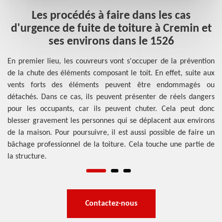
Les procédés à faire dans les cas
Q
rer
d'urgence de fuite de toiture à Cremin et
rer
ses environs dans le 1526
qui
 Un
En premier lieu, les couvreurs vont s'occuper de la prévention
Se
ur
de la chute des éléments composant le toit. En effet, suite aux
to
es
vents forts des éléments peuvent être endommagés ou
dé
nos
détachés. Dans ce cas, ils peuvent présenter de réels dangers
d
res
pour les occupants, car ils peuvent chuter. Cela peut donc
pr
blesser gravement les personnes qui se déplacent aux environs
on
de la maison. Pour poursuivre, il est aussi possible de faire un
ce
bâchage professionnel de la toiture. Cela touche une partie de
de
la structure.
la
Contactez-nous