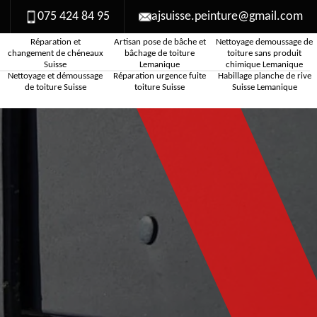
075 424 84 95
ajsuisse.peinture@gmail.com
Réparation et
Artisan pose de bâche et
Nettoyage demoussage de
changement de chéneaux
bâchage de toiture
toiture sans produit
Suisse
Lemanique
chimique Lemanique
Nettoyage et démoussage
Réparation urgence fuite
Habillage planche de rive
de toiture Suisse
toiture Suisse
Suisse Lemanique