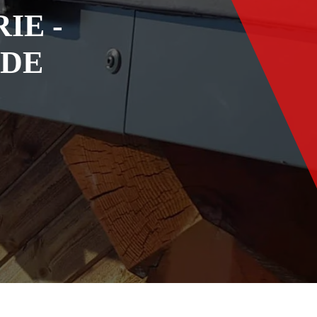
IE -
ADE