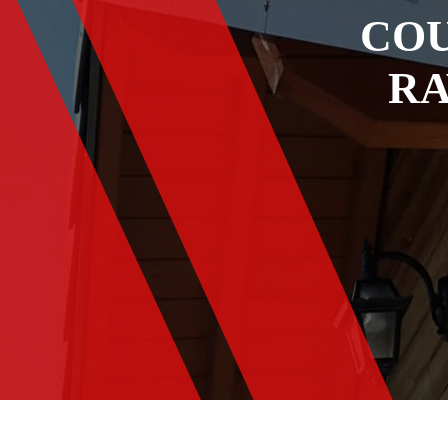
COU
RA