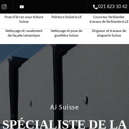
021 623 10 42
Pose d'écran sous toiture
Peinture boiserie LE
Couvreur ferblantier
Suisse
travaux de ferblanterie LE
Nettoyage et ravalement
Nettoyage et pose de
Zingueur et travaux de
de façade Lemanique
gouttière Suisse
zinguerie Suisse
AJ Suisse
SPÉCIALISTE DE LA