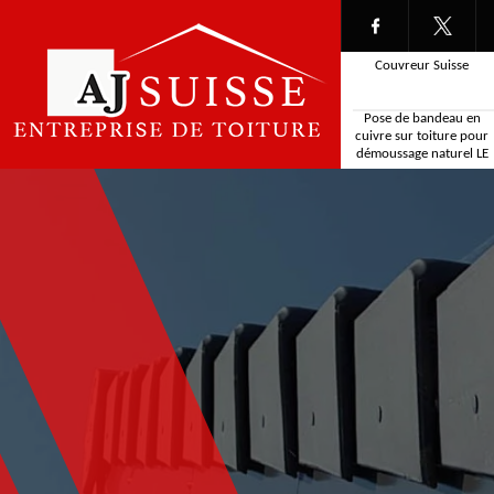
Couvreur Suisse
Pose de bandeau en
cuivre sur toiture pour
démoussage naturel LE