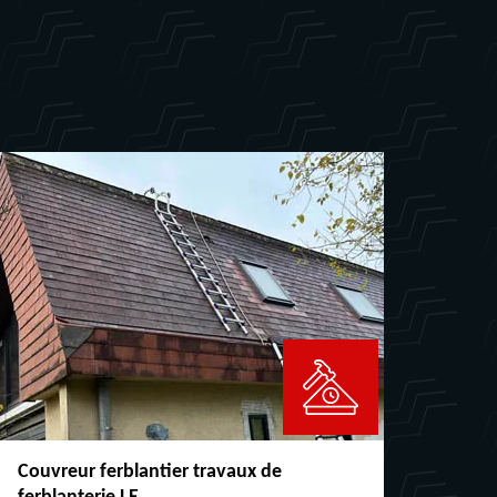
Couvreur ferblantier travaux de
Répar