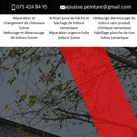
075 424 84 95
ajsuisse.peinture@gmail.com
Réparation et
Artisan pose de bâche et
Nettoyage demoussage de
changement de chéneaux
bâchage de toiture
toiture sans produit
Suisse
Lemanique
chimique Lemanique
Nettoyage et démoussage
Réparation urgence fuite
Habillage planche de rive
de toiture Suisse
toiture Suisse
Suisse Lemanique