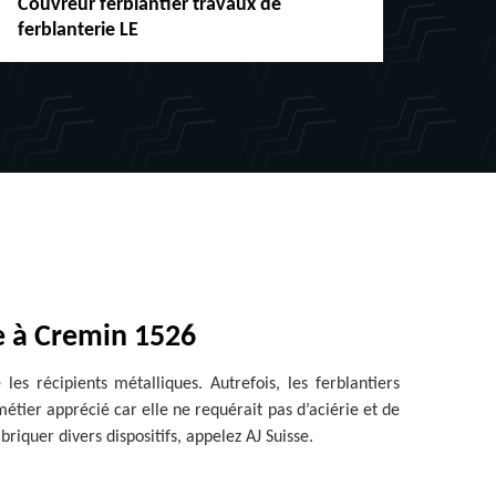
Réparation et changement de
Artis
chéneaux Suisse
toitu
ie à Cremin 1526
es récipients métalliques. Autrefois, les ferblantiers
métier apprécié car elle ne requérait pas d’aciérie et de
riquer divers dispositifs, appelez AJ Suisse.