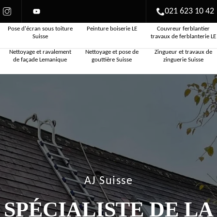
021 623 10 42
Pose d'écran sous toiture
Peinture boiserie LE
Couvreur ferblantier
Suisse
travaux de ferblanterie LE
Nettoyage et ravalement
Nettoyage et pose de
Zingueur et travaux de
de façade Lemanique
gouttière Suisse
zinguerie Suisse
AJ Suisse
SPÉCIALISTE DE LA