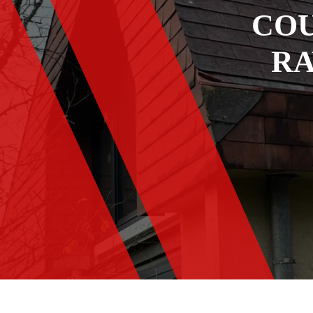
COU
RA