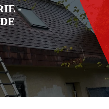
IE -
ADE