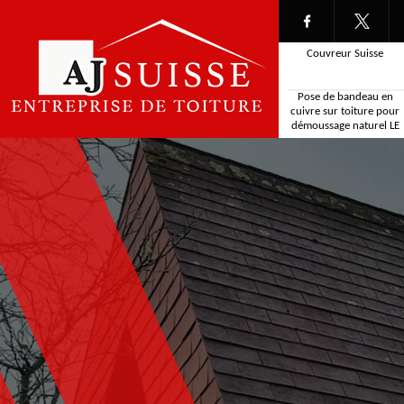
Couvreur Suisse
Pose de bandeau en
cuivre sur toiture pour
démoussage naturel LE