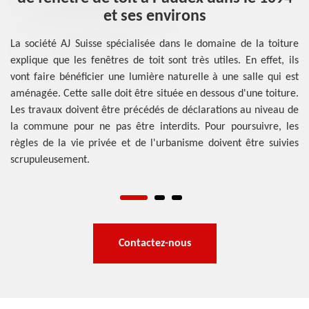
et ses environs
Da
ra
La société AJ Suisse spécialisée dans le domaine de la toiture
AJ
explique que les fenêtres de toit sont très utiles. En effet, ils
sse
10
vont faire bénéficier une lumière naturelle à une salle qui est
urs
d'
aménagée. Cette salle doit être située en dessous d'une toiture.
our
ou
Les travaux doivent être précédés de déclarations au niveau de
 et
No
la commune pour ne pas être interdits. Pour poursuivre, les
our
re
règles de la vie privée et de l'urbanisme doivent être suivies
des
scrupuleusement.
ent
Contactez-nous