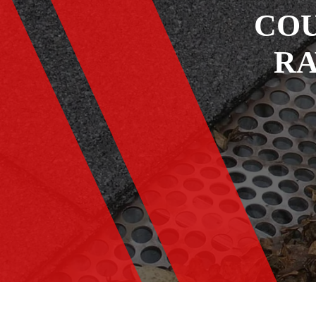
COU
RA