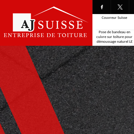
Couvreur Suisse
Pose de bandeau en
cuivre sur toiture pour
démoussage naturel LE