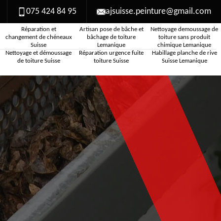
075 424 84 95
ajsuisse.peinture@gmail.com
Réparation et
Artisan pose de bâche et
Nettoyage demoussage de
changement de chéneaux
bâchage de toiture
toiture sans produit
Suisse
Lemanique
chimique Lemanique
Nettoyage et démoussage
Réparation urgence fuite
Habillage planche de rive
de toiture Suisse
toiture Suisse
Suisse Lemanique