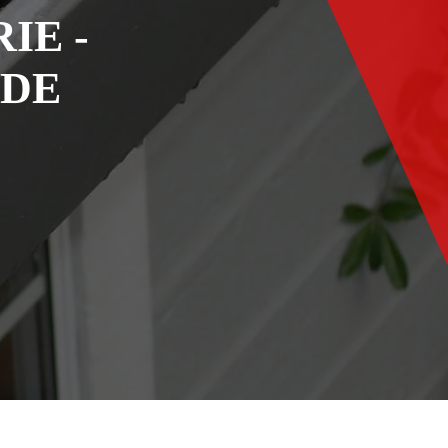
IE -
ADE