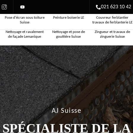
021 623 10 42
Pose d'écran sous toiture
Peinture boiserie LE
Couvreur ferblantier
Suisse
travaux de ferblanterie LE
Nettoyage et ravalement
Nettoyage et pose de
Zingueur et travaux de
de façade Lemanique
gouttière Suisse
zinguerie Suisse
AJ Suisse
SPÉCIALISTE DE LA