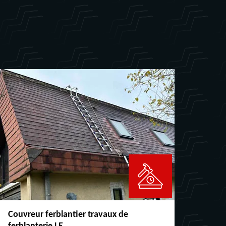
Couvreur ferblantier travaux de
Répar