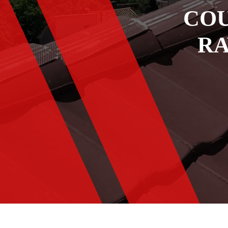
COU
RA