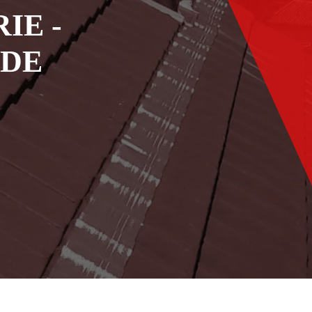
IE -
ADE