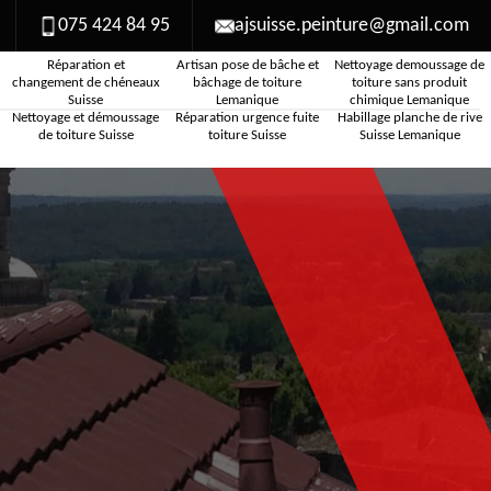
075 424 84 95
ajsuisse.peinture@gmail.com
Réparation et
Artisan pose de bâche et
Nettoyage demoussage de
changement de chéneaux
bâchage de toiture
toiture sans produit
Suisse
Lemanique
chimique Lemanique
Nettoyage et démoussage
Réparation urgence fuite
Habillage planche de rive
de toiture Suisse
toiture Suisse
Suisse Lemanique