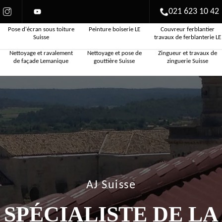
021 623 10 42
Pose d'écran sous toiture
Peinture boiserie LE
Couvreur ferblantier
Suisse
travaux de ferblanterie LE
Nettoyage et ravalement
Nettoyage et pose de
Zingueur et travaux de
de façade Lemanique
gouttière Suisse
zinguerie Suisse
AJ Suisse
SPÉCIALISTE DE LA