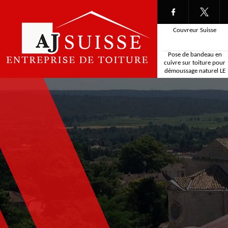
Couvreur Suisse
Pose de bandeau en
cuivre sur toiture pour
démoussage naturel LE