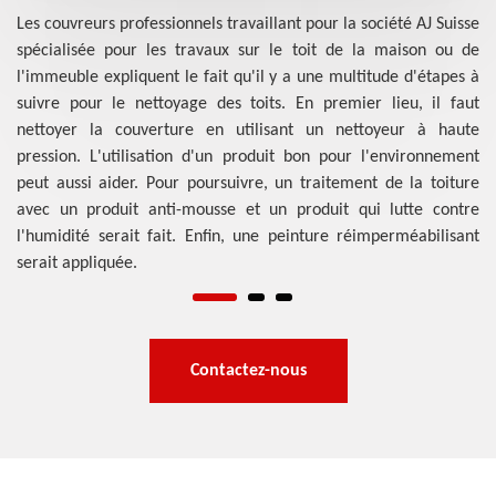
le
Les couvreurs professionnels travaillant pour la société AJ Suisse
ya
spécialisée pour les travaux sur le toit de la maison ou de
ure
bi
l'immeuble expliquent le fait qu'il y a une multitude d'étapes à
eut
ch
suivre pour le nettoyage des toits. En premier lieu, il faut
res
ma
nettoyer la couverture en utilisant un nettoyeur à haute
es
ne
pression. L'utilisation d'un produit bon pour l'environnement
les
dé
peut aussi aider. Pour poursuivre, un traitement de la toiture
our
pl
avec un produit anti-mousse et un produit qui lutte contre
les
l'humidité serait fait. Enfin, une peinture réimperméabilisant
es
serait appliquée.
Contactez-nous