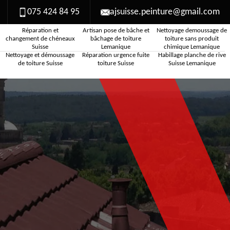
075 424 84 95
ajsuisse.peinture@gmail.com
Réparation et
Artisan pose de bâche et
Nettoyage demoussage de
changement de chéneaux
bâchage de toiture
toiture sans produit
Suisse
Lemanique
chimique Lemanique
Nettoyage et démoussage
Réparation urgence fuite
Habillage planche de rive
de toiture Suisse
toiture Suisse
Suisse Lemanique