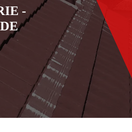
IE -
ADE