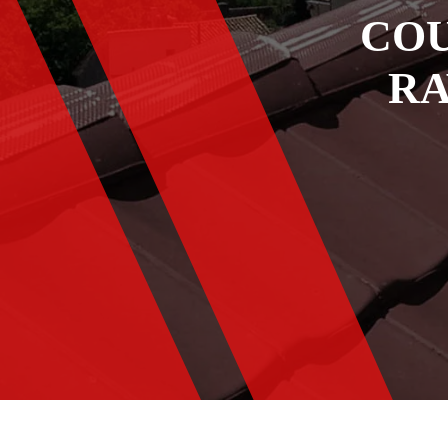
COU
RA