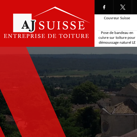
Couvreur Suisse
Pose de bandeau en
cuivre sur toiture pour
démoussage naturel LE