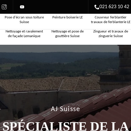
021 623 10 42
Pose d'écran sous toiture
Peinture boiserie LE
Couvreur ferblantier
Suisse
travaux de ferblanterie LE
Nettoyage et ravalement
Nettoyage et pose de
Zingueur et travaux de
de façade Lemanique
gouttière Suisse
zinguerie Suisse
AJ Suisse
SPÉCIALISTE DE LA