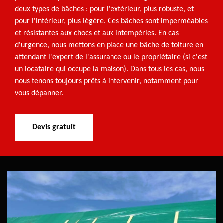
deux types de bâches : pour l'extérieur, plus robuste, et
pour l'intérieur, plus légère. Ces bâches sont imperméables
et résistantes aux chocs et aux intempéries. En cas
d'urgence, nous mettons en place une bâche de toiture en
attendant l'expert de l'assurance ou le propriétaire (si c'est
un locataire qui occupe la maison). Dans tous les cas, nous
nous tenons toujours prêts à intervenir, notamment pour
vous dépanner.
Devis gratuit