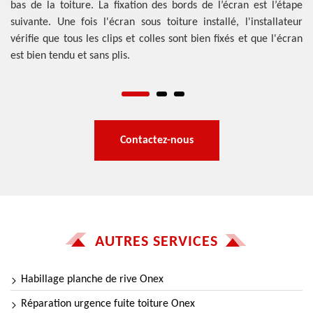
ies
bas de la toiture. La fixation des bords de l’écran est l’étape
so
ons
suivante. Une fois l'écran sous toiture installé, l'installateur
l'
les
vérifie que tous les clips et colles sont bien fixés et que l'écran
e
est bien tendu et sans plis.
co
la
Contactez-nous
AUTRES SERVICES
Habillage planche de rive Onex
Réparation urgence fuite toiture Onex