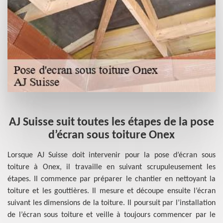
an
AJ Suisse suit toutes les étapes de la pose
d’écran sous toiture Onex
 AJ
Lorsque AJ Suisse doit intervenir pour la pose d’écran sous
ons
toiture à Onex, il travaille en suivant scrupuleusement les
La
 la
étapes. Il commence par préparer le chantier en nettoyant la
né
in-
toiture et les gouttières. Il mesure et découpe ensuite l’écran
r
des
suivant les dimensions de la toiture. Il poursuit par l’installation
Su
des
de l’écran sous toiture et veille à toujours commencer par le
ga