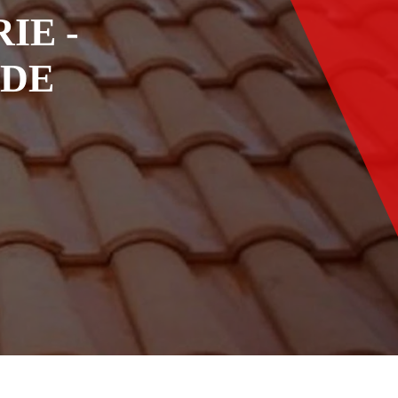
IE -
ADE