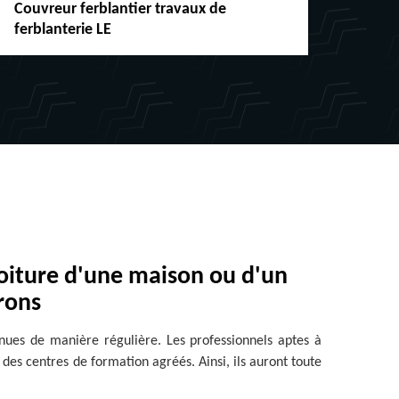
erblantier travaux de
Réparation et cha
e LE
chéneaux Suisse
toiture d'une maison ou d'un
rons
enues de manière régulière. Les professionnels aptes à
s des centres de formation agréés. Ainsi, ils auront toute