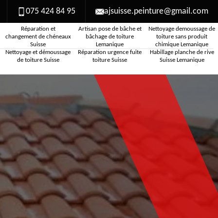
075 424 84 95
ajsuisse.peinture@gmail.com
Réparation et
Artisan pose de bâche et
Nettoyage demoussage de
changement de chéneaux
bâchage de toiture
toiture sans produit
Suisse
Lemanique
chimique Lemanique
Nettoyage et démoussage
Réparation urgence fuite
Habillage planche de rive
de toiture Suisse
toiture Suisse
Suisse Lemanique