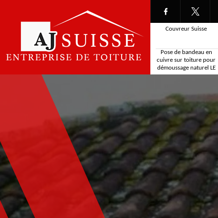
Couvreur Suisse
Pose de bandeau en
cuivre sur toiture pour
démoussage naturel LE