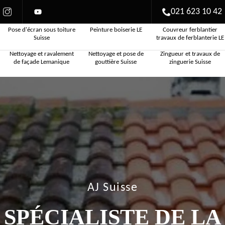
021 623 10 42
Pose d'écran sous toiture
Peinture boiserie LE
Couvreur ferblantier
Suisse
travaux de ferblanterie LE
Nettoyage et ravalement
Nettoyage et pose de
Zingueur et travaux de
de façade Lemanique
gouttière Suisse
zinguerie Suisse
AJ Suisse
SPÉCIALISTE DE LA