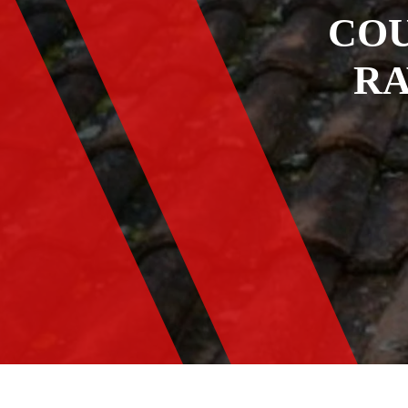
COU
RA