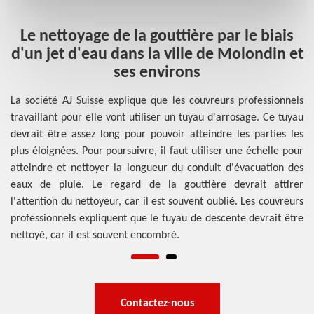
e
Le nettoyage de la gouttière par le biais
e
d'un jet d'eau dans la ville de Molondin et
in
ses environs
p
La société AJ Suisse explique que les couvreurs professionnels
travaillant pour elle vont utiliser un tuyau d'arrosage. Ce tuyau
sse
Le
devrait être assez long pour pouvoir atteindre les parties les
ent
sp
plus éloignées. Pour poursuivre, il faut utiliser une échelle pour
ons
qu
atteindre et nettoyer la longueur du conduit d'évacuation des
les
su
eaux de pluie. Le regard de la gouttière devrait attirer
ent
mo
l'attention du nettoyeur, car il est souvent oublié. Les couvreurs
 de
pr
professionnels expliquent que le tuyau de descente devrait être
des
l'
nettoyé, car il est souvent encombré.
vé
Contactez-nous