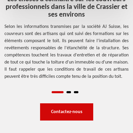
à
professionnels dans la ville de Crassier et
ses environs
les
Selon les informations transmises par la société AJ Suisse, les
Se
res
couvreurs sont des artisans qui ont suivi des formations sur les
tr
 le
éléments composant le toit. Ils peuvent faire l'installation des
su
 la
revêtements responsables de l'étanchéité de la structure. Ses
st
mps
compétences touchent les travaux d'entretien et de réparation
fa
sur
de tout ce qui touche la toiture d'un immeuble ou d'une maison.
le
les
Il faut rappeler que les conditions de travail de ces artisans
C
peuvent être très difficiles compte tenu de la position du toit.
in
no
Contactez-nous