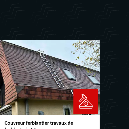
Couvreur ferblantier travaux de
Répar