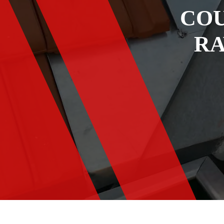
COU
RA