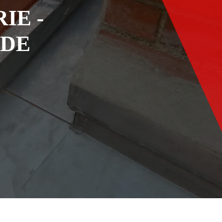
IE -
ADE