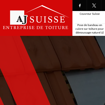
Couvreur Suisse
Pose de bandeau en
cuivre sur toiture pour
démoussage naturel LE