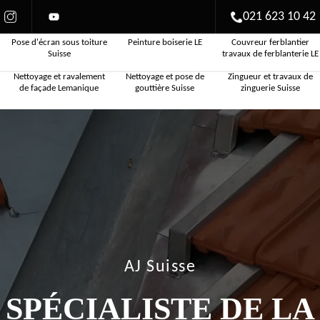
021 623 10 42
Pose d'écran sous toiture
Peinture boiserie LE
Couvreur ferblantier
Suisse
travaux de ferblanterie LE
Nettoyage et ravalement
Nettoyage et pose de
Zingueur et travaux de
de façade Lemanique
gouttière Suisse
zinguerie Suisse
AJ Suisse
SPÉCIALISTE DE LA