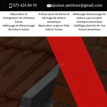
075 424 84 95
ajsuisse.peinture@gmail.com
Réparation et
Artisan pose de bâche et
Nettoyage demoussage de
changement de chéneaux
bâchage de toiture
toiture sans produit
Suisse
Lemanique
chimique Lemanique
Nettoyage et démoussage
Réparation urgence fuite
Habillage planche de rive
de toiture Suisse
toiture Suisse
Suisse Lemanique