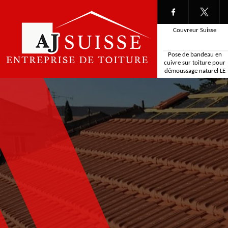
Couvreur Suisse
Pose de bandeau en
cuivre sur toiture pour
démoussage naturel LE