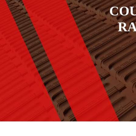
COU
RA