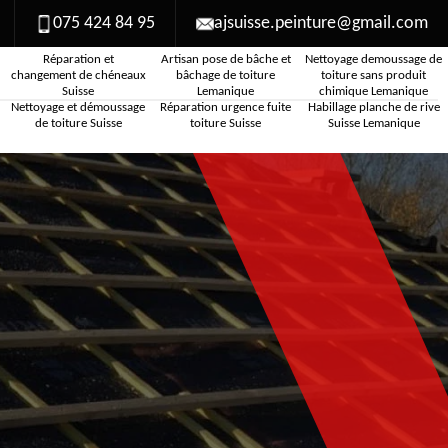
075 424 84 95
ajsuisse.peinture@gmail.com
Réparation et
Artisan pose de bâche et
Nettoyage demoussage de
changement de chéneaux
bâchage de toiture
toiture sans produit
Suisse
Lemanique
chimique Lemanique
Nettoyage et démoussage
Réparation urgence fuite
Habillage planche de rive
de toiture Suisse
toiture Suisse
Suisse Lemanique