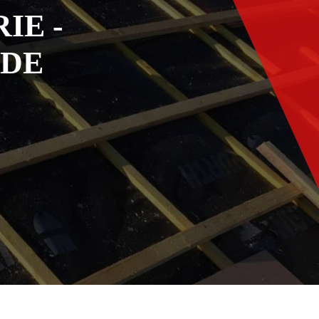
IE -
ADE