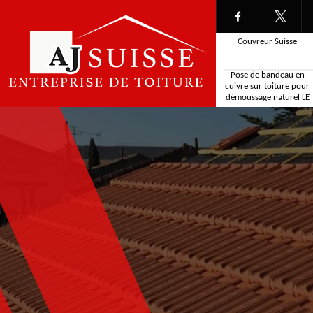
Couvreur Suisse
Pose de bandeau en
cuivre sur toiture pour
démoussage naturel LE