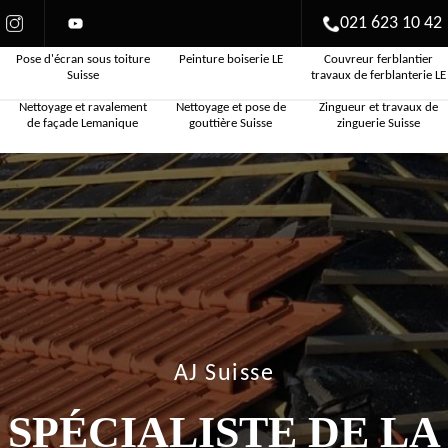
021 623 10 42
Pose d'écran sous toiture
Peinture boiserie LE
Couvreur ferblantier
Suisse
travaux de ferblanterie LE
Nettoyage et ravalement
Nettoyage et pose de
Zingueur et travaux de
de façade Lemanique
gouttière Suisse
zinguerie Suisse
AJ Suisse
SPÉCIALISTE DE LA