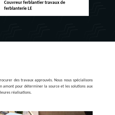
ouvreur ferblantier travaux de
Réparati
erblanterie LE
chéneaux
procurer des travaux approuvés. Nous nous spécialisons
 en amont pour déterminer la source et les solutions aux
leures réalisations.