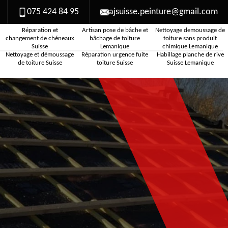
075 424 84 95
ajsuisse.peinture@gmail.com
Réparation et
Artisan pose de bâche et
Nettoyage demoussage de
changement de chéneaux
bâchage de toiture
toiture sans produit
Suisse
Lemanique
chimique Lemanique
Nettoyage et démoussage
Réparation urgence fuite
Habillage planche de rive
de toiture Suisse
toiture Suisse
Suisse Lemanique