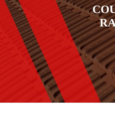
COU
RA