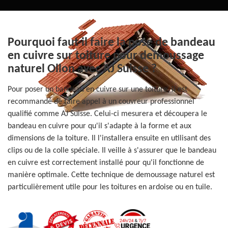
Pourquoi faut-il faire la pose de bandeau
en cuivre sur toiture pour demoussage
naturel Ollon avec AJ Suisse ?
Pour poser un bandeau en cuivre sur une toiture, il est
recommandé de faire appel à un couvreur professionnel
qualifié comme AJ Suisse. Celui-ci mesurera et découpera le
bandeau en cuivre pour qu'il s'adapte à la forme et aux
dimensions de la toiture. Il l'installera ensuite en utilisant des
clips ou de la colle spéciale. Il veille à s'assurer que le bandeau
en cuivre est correctement installé pour qu'il fonctionne de
manière optimale. Cette technique de demoussage naturel est
particulièrement utile pour les toitures en ardoise ou en tuile.