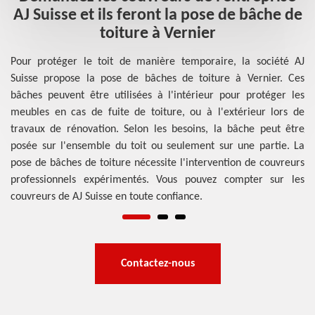
AJ Suisse et ils feront la pose de bâche de
toiture à Vernier
our
Po
 en
so
Pour protéger le toit de manière temporaire, la société AJ
 de
de
Suisse propose la pose de bâches de toiture à Vernier. Ces
ous
mo
bâches peuvent être utilisées à l'intérieur pour protéger les
ses
dé
meubles en cas de fuite de toiture, ou à l'extérieur lors de
uit
jo
travaux de rénovation. Selon les besoins, la bâche peut être
ue.
gr
posée sur l'ensemble du toit ou seulement sur une partie. La
es.
so
pose de bâches de toiture nécessite l'intervention de couvreurs
si
professionnels expérimentés. Vous pouvez compter sur les
couvreurs de AJ Suisse en toute confiance.
Contactez-nous