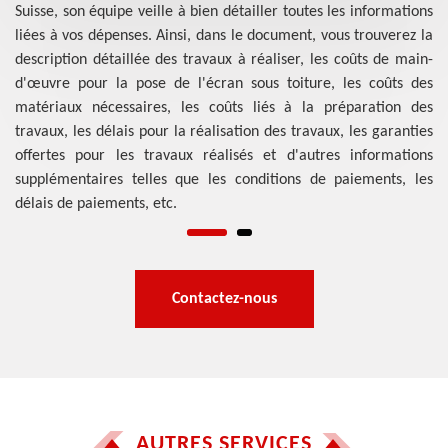
 la
Suisse, son équipe veille à bien détailler toutes les informations
tr
 en
liées à vos dépenses. Ainsi, dans le document, vous trouverez la
to
 et
description détaillée des travaux à réaliser, les coûts de main-
ca
ous
d'œuvre pour la pose de l'écran sous toiture, les coûts des
l'
 de
matériaux nécessaires, les coûts liés à la préparation des
to
er
travaux, les délais pour la réalisation des travaux, les garanties
l
offertes pour les travaux réalisés et d'autres informations
l'
supplémentaires telles que les conditions de paiements, les
délais de paiements, etc.
Contactez-nous
AUTRES SERVICES