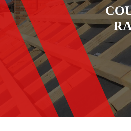
COU
RA