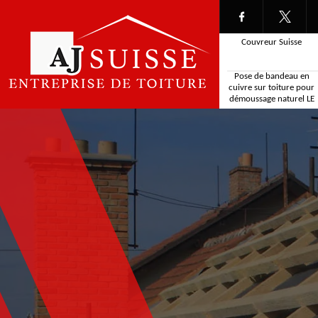
Couvreur Suisse
Pose de bandeau en
cuivre sur toiture pour
démoussage naturel LE