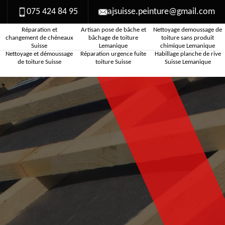
075 424 84 95
ajsuisse.peinture@gmail.com
Réparation et
Artisan pose de bâche et
Nettoyage demoussage de
changement de chéneaux
bâchage de toiture
toiture sans produit
Suisse
Lemanique
chimique Lemanique
Nettoyage et démoussage
Réparation urgence fuite
Habillage planche de rive
de toiture Suisse
toiture Suisse
Suisse Lemanique