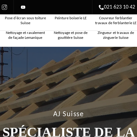
021 623 10 42
Pose d'écran sous toiture
Peinture boiserie LE
Couvreur ferblantier
Suisse
travaux de ferblanterie LE
Nettoyage et ravalement
Nettoyage et pose de
Zingueur et travaux de
de façade Lemanique
gouttière Suisse
zinguerie Suisse
AJ Suisse
SPÉCIALISTE DE LA