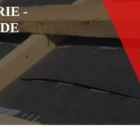
IE -
ADE