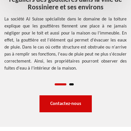
a
réguliers des gouttières dans la ville de
Rossiniere et ses environs
La société AJ Suisse spécialiste dans le domaine de la toiture
explique que les gouttières tiennent une place à ne jamais
sse
D'
négliger pour le toit et aussi pour la maison ou l'immeuble. En
les
sp
effet, la gouttière est l'élément qui permet d'évacuer les eaux
les
co
de pluie. Dans le cas où cette structure est obstruée ou n'arrive
els
go
pas à remplir ses fonctions, l'eau de pluie peut ne plus s'écouler
nts
ay
correctement. Ainsi, les propriétaires pourront observer des
qui
ag
fuites d'eau à l'intérieur de la maison.
nce
to
le
Contactez-nous