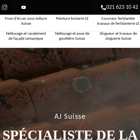
021 623 10 42
Pose d'écran sous toiture
Peinture boiserie LE
Couvreur ferblantier
Suisse
travaux de ferblanterie LE
Nettoyage et ravalement
Nettoyage et pose de
Zingueur et travaux de
de façade Lemanique
gouttière Suisse
zinguerie Suisse
AJ Suisse
SPÉCIALISTE DE LA