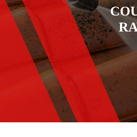
COU
RA