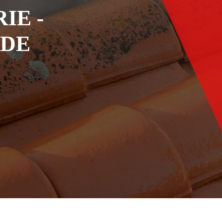
IE -
ADE