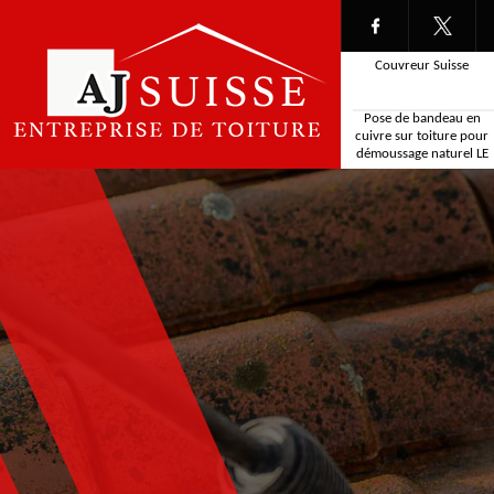
Couvreur Suisse
Pose de bandeau en
cuivre sur toiture pour
démoussage naturel LE