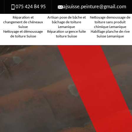
075 424 84 95
ajsuisse.peinture@gmail.com
Réparation et
Artisan pose de bâche et
Nettoyage demoussage de
changement de chéneaux
bâchage de toiture
toiture sans produit
Suisse
Lemanique
chimique Lemanique
Nettoyage et démoussage
Réparation urgence fuite
Habillage planche de rive
de toiture Suisse
toiture Suisse
Suisse Lemanique