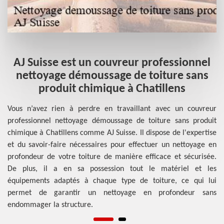
AJ Suisse est un couvreur professionnel
e
nettoyage démoussage de toiture sans
produit chimique à Chatillens
ans
Vous n’avez rien à perdre en travaillant avec un couvreur
AJ
les
professionnel nettoyage démoussage de toiture sans produit
pr
 de
chimique à Chatillens comme AJ Suisse. Il dispose de l'expertise
me
ts,
et du savoir-faire nécessaires pour effectuer un nettoyage en
l'
fin
profondeur de votre toiture de manière efficace et sécurisée.
de
ent
De plus, il a en sa possession tout le matériel et les
de
 de
équipements adaptés à chaque type de toiture, ce qui lui
en
 de
permet de garantir un nettoyage en profondeur sans
dé
endommager la structure.
ch