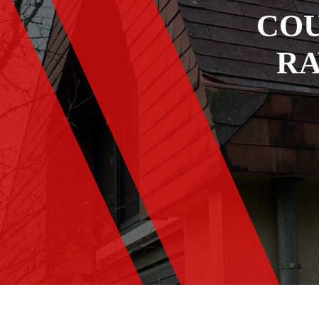
COU
RA