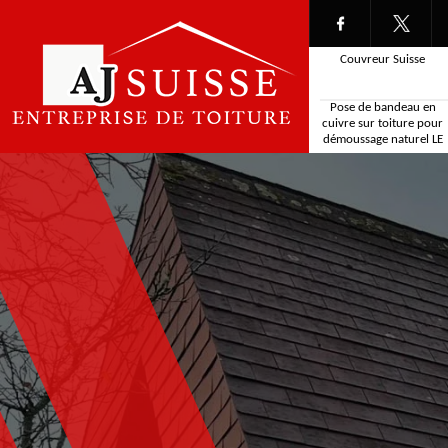
Couvreur Suisse
Pose de bandeau en
cuivre sur toiture pour
démoussage naturel LE