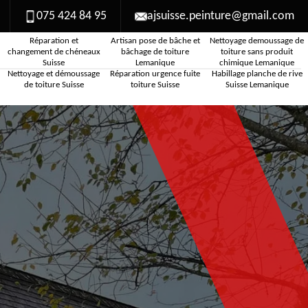
075 424 84 95
ajsuisse.peinture@gmail.com
Réparation et
Artisan pose de bâche et
Nettoyage demoussage de
changement de chéneaux
bâchage de toiture
toiture sans produit
Suisse
Lemanique
chimique Lemanique
Nettoyage et démoussage
Réparation urgence fuite
Habillage planche de rive
de toiture Suisse
toiture Suisse
Suisse Lemanique