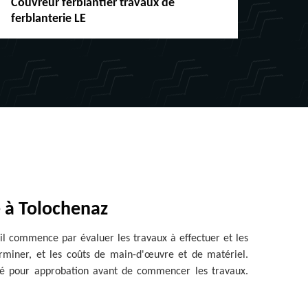
Couvreur ferblantier travaux de
Répar
ferblanterie LE
chéne
e à Tolochenaz
 il commence par évaluer les travaux à effectuer et les
erminer, et les coûts de main-d'œuvre et de matériel.
senté pour approbation avant de commencer les travaux.