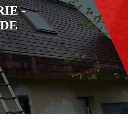
IE -
ADE