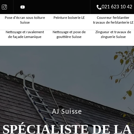
021 623 10 42
Pose d'écran sous toiture
Peinture boiserie LE
Couvreur ferblantier
Suisse
travaux de ferblanterie LE
Nettoyage et ravalement
Nettoyage et pose de
Zingueur et travaux de
de façade Lemanique
gouttière Suisse
zinguerie Suisse
AJ Suisse
SPÉCIALISTE DE LA