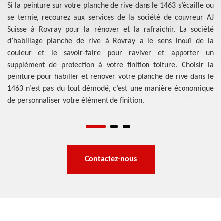
 AJ
Si la peinture sur votre planche de rive dans le 1463 s’écaille ou
L’
ive
se ternie, recourez aux services de la société de couvreur AJ
op
rts
Suisse à Rovray pour la rénover et la rafraichir. La société
fa
ous
d’habillage planche de rive à Rovray a le sens inouï de la
sp
lus
couleur et le savoir-faire pour raviver et apporter un
at
our
supplément de protection à votre finition toiture. Choisir la
bé
eux
peinture pour habiller et rénover votre planche de rive dans le
to
ray
1463 n’est pas du tout démodé, c’est une manière économique
qu
.
de personnaliser votre élément de finition.
Ro
be
Contactez-nous