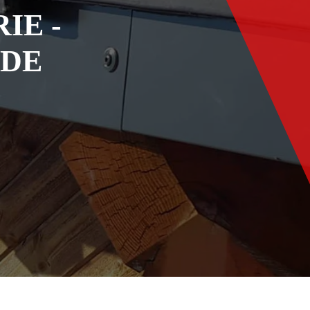
IE -
ADE