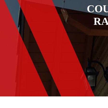
COU
RA