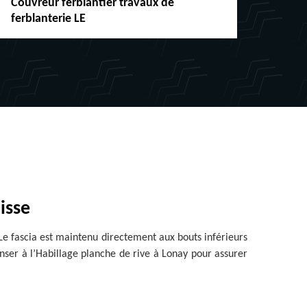
Couvreur ferblantier travaux de
Répar
ferblanterie LE
chéne
isse
 Le fascia est maintenu directement aux bouts inférieurs
penser à l’Habillage planche de rive à Lonay pour assurer