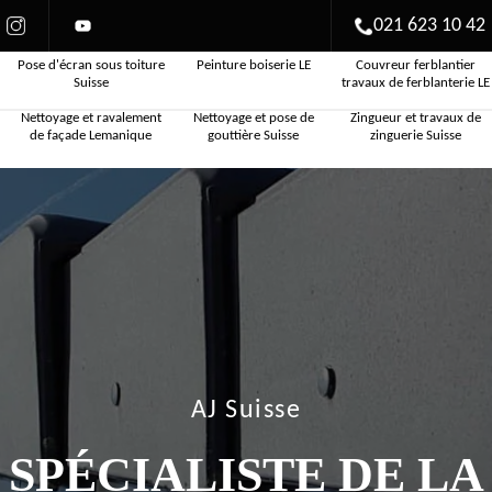
021 623 10 42
Pose d'écran sous toiture
Peinture boiserie LE
Couvreur ferblantier
Suisse
travaux de ferblanterie LE
Nettoyage et ravalement
Nettoyage et pose de
Zingueur et travaux de
de façade Lemanique
gouttière Suisse
zinguerie Suisse
AJ Suisse
SPÉCIALISTE DE LA