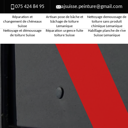
075 424 84 95
ajsuisse.peinture@gmail.com
Réparation et
Artisan pose de bâche et
Nettoyage demoussage de
changement de chéneaux
bâchage de toiture
toiture sans produit
Suisse
Lemanique
chimique Lemanique
Nettoyage et démoussage
Réparation urgence fuite
Habillage planche de rive
de toiture Suisse
toiture Suisse
Suisse Lemanique