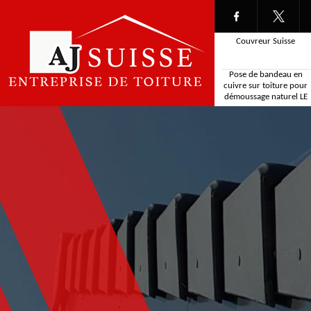
Couvreur Suisse
Pose de bandeau en
cuivre sur toiture pour
démoussage naturel LE