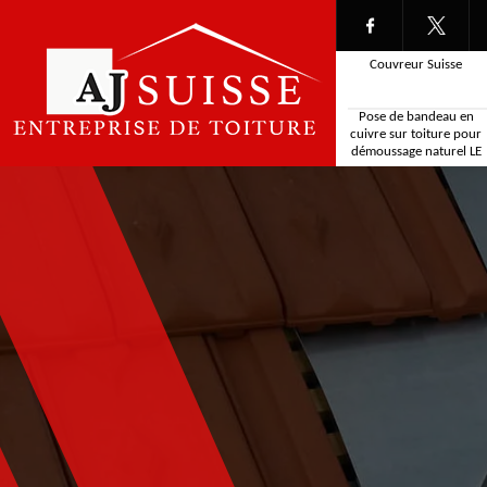
Couvreur Suisse
Pose de bandeau en
cuivre sur toiture pour
démoussage naturel LE