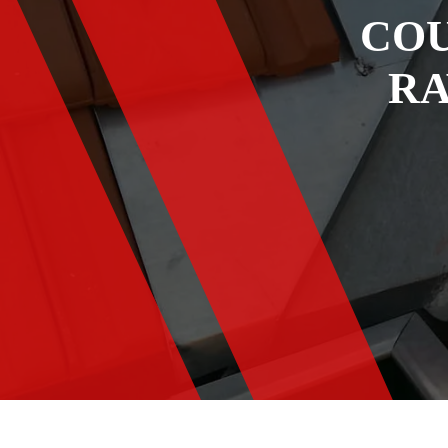
COU
RA