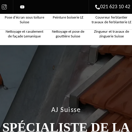
021 623 10 42
Pose d'écran sous toiture
Peinture boiserie LE
Couvreur ferblantier
Suisse
travaux de ferblanterie LE
Nettoyage et ravalement
Nettoyage et pose de
Zingueur et travaux de
de façade Lemanique
gouttière Suisse
zinguerie Suisse
AJ Suisse
SPÉCIALISTE DE LA