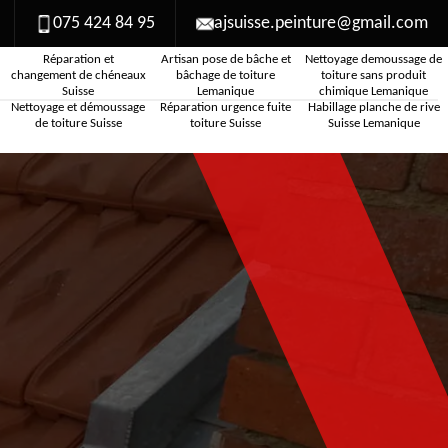
075 424 84 95
ajsuisse.peinture@gmail.com
Réparation et
Artisan pose de bâche et
Nettoyage demoussage de
changement de chéneaux
bâchage de toiture
toiture sans produit
Suisse
Lemanique
chimique Lemanique
Nettoyage et démoussage
Réparation urgence fuite
Habillage planche de rive
de toiture Suisse
toiture Suisse
Suisse Lemanique