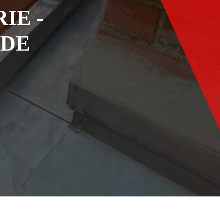
IE -
ADE