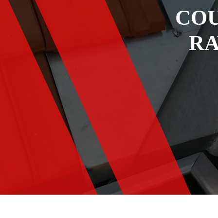
COU
RA