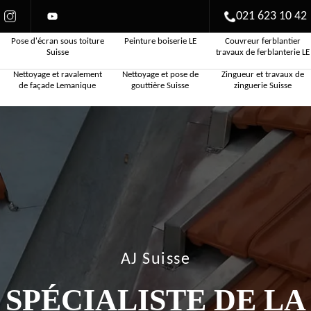
021 623 10 42
Pose d'écran sous toiture
Peinture boiserie LE
Couvreur ferblantier
Suisse
travaux de ferblanterie LE
Nettoyage et ravalement
Nettoyage et pose de
Zingueur et travaux de
de façade Lemanique
gouttière Suisse
zinguerie Suisse
AJ Suisse
SPÉCIALISTE DE LA