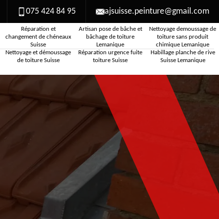
075 424 84 95
ajsuisse.peinture@gmail.com
Réparation et
Artisan pose de bâche et
Nettoyage demoussage de
changement de chéneaux
bâchage de toiture
toiture sans produit
Suisse
Lemanique
chimique Lemanique
Nettoyage et démoussage
Réparation urgence fuite
Habillage planche de rive
de toiture Suisse
toiture Suisse
Suisse Lemanique