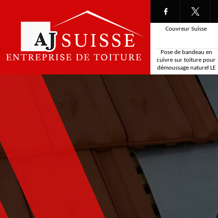
Couvreur Suisse
Pose de bandeau en
cuivre sur toiture pour
démoussage naturel LE