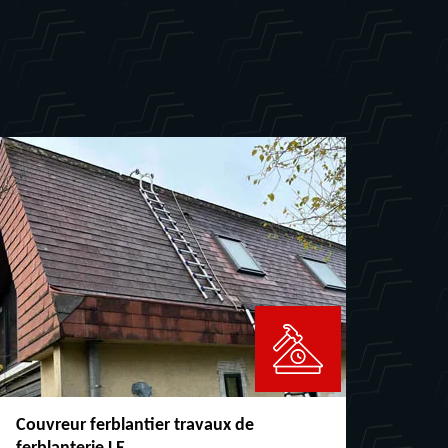
Couvreur ferblantier travaux de
Répar