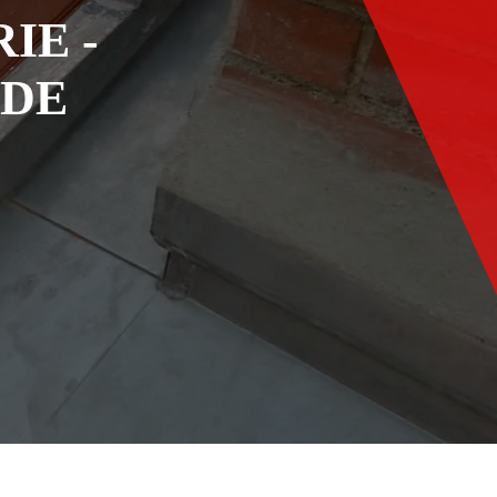
IE -
ADE