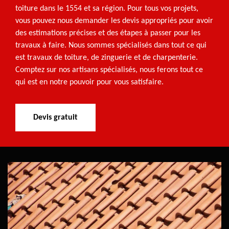
toiture dans le 1554 et sa région. Pour tous vos projets,
vous pouvez nous demander les devis appropriés pour avoir
des estimations précises et des étapes à passer pour les
travaux à faire. Nous sommes spécialisés dans tout ce qui
est travaux de toiture, de zinguerie et de charpenterie.
Comptez sur nos artisans spécialisés, nous ferons tout ce
qui est en notre pouvoir pour vous satisfaire.
Devis gratuit