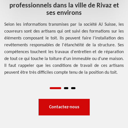
professionnels dans la ville de Rivaz et
ses environs
d
vos
 un
Selon les informations transmises par la société AJ Suisse, les
ble
couvreurs sont des artisans qui ont suivi des formations sur les
D'
nus
éléments composant le toit. Ils peuvent faire l'installation des
sp
 AJ
revêtements responsables de l'étanchéité de la structure. Ses
su
eux
compétences touchent les travaux d'entretien et de réparation
ai
les
de tout ce qui touche la toiture d'un immeuble ou d'une maison.
tr
par
Il faut rappeler que les conditions de travail de ces artisans
p
peuvent être très difficiles compte tenu de la position du toit.
pl
le
Contactez-nous