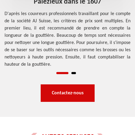
Palezieux dans le 1607
les
D'
res
co
D'après les couvreurs professionnels travaillant pour le compte
 le
po
de la société AJ Suisse, les critères de prix sont multiples. En
 la
ne
premier lieu, il est recommandé de prendre en compte la
mps
su
longueur de la gouttière. Beaucoup de temps sont nécessaires
sur
né
pour nettoyer une longue gouttière. Pour poursuivre, il s'impose
les
la
de se baser sur les outils nécessaires comme les brosses ou les
ma
nettoyeurs à haute pression. Ensuite, il faut comptabiliser la
hauteur de la gouttière.
Contactez-nous