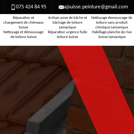
075 424 84 95
ajsuisse.peinture@gmail.com
Réparation et
Artisan pose de bâche et
Nettoyage demoussage de
changement de chéneaux
bâchage de toiture
toiture sans produit
Suisse
Lemanique
chimique Lemanique
Nettoyage et démoussage
Réparation urgence fuite
Habillage planche de rive
de toiture Suisse
toiture Suisse
Suisse Lemanique