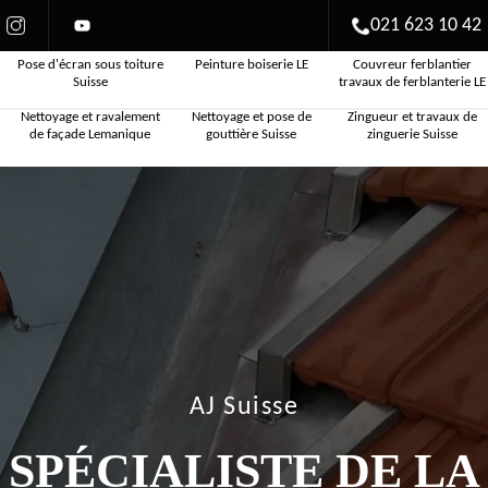
021 623 10 42
Pose d'écran sous toiture
Peinture boiserie LE
Couvreur ferblantier
Suisse
travaux de ferblanterie LE
Nettoyage et ravalement
Nettoyage et pose de
Zingueur et travaux de
de façade Lemanique
gouttière Suisse
zinguerie Suisse
AJ Suisse
SPÉCIALISTE DE LA