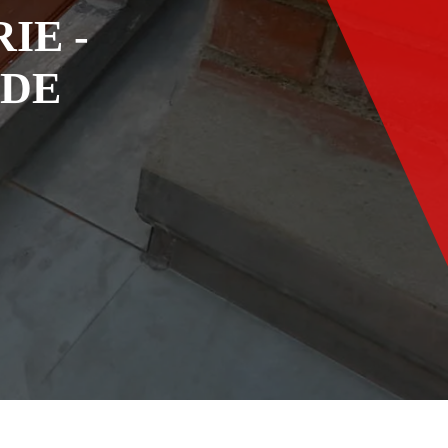
IE -
ADE