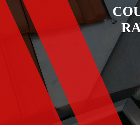
COU
RA