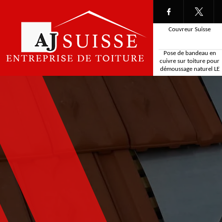
Couvreur Suisse
Pose de bandeau en
cuivre sur toiture pour
démoussage naturel LE