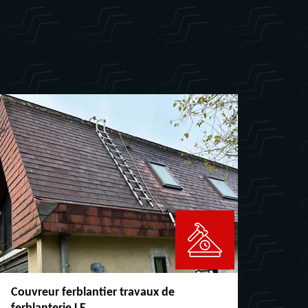
Couvreur ferblantier travaux de
Répar