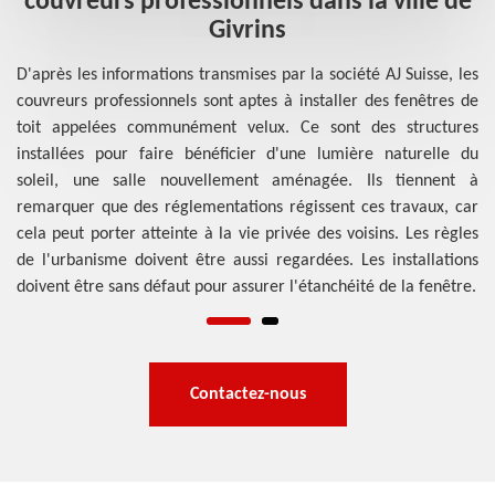
s
couvreurs professionnels dans la ville de
Givrins
D'après les informations transmises par la société AJ Suisse, les
couvreurs professionnels sont aptes à installer des fenêtres de
sse
D'
toit appelées communément velux. Ce sont des structures
 et
sp
installées pour faire bénéficier d'une lumière naturelle du
ein
su
soleil, une salle nouvellement aménagée. Ils tiennent à
des
ai
remarquer que des réglementations régissent ces travaux, car
our
tr
cela peut porter atteinte à la vie privée des voisins. Les règles
 à
p
de l'urbanisme doivent être aussi regardées. Les installations
tre
pl
doivent être sans défaut pour assurer l'étanchéité de la fenêtre.
le
Contactez-nous