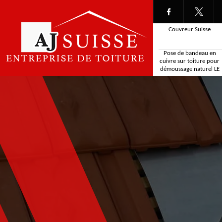
Couvreur Suisse
Pose de bandeau en
cuivre sur toiture pour
démoussage naturel LE