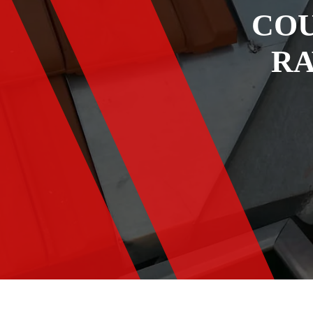
COU
RA