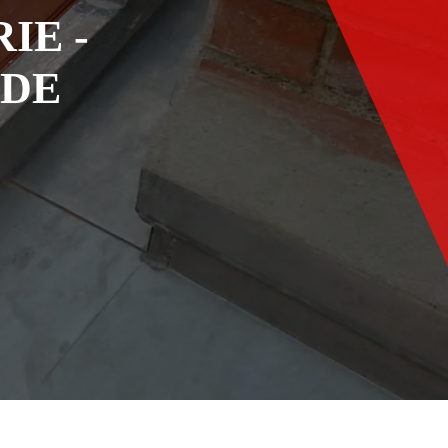
IE -
ADE