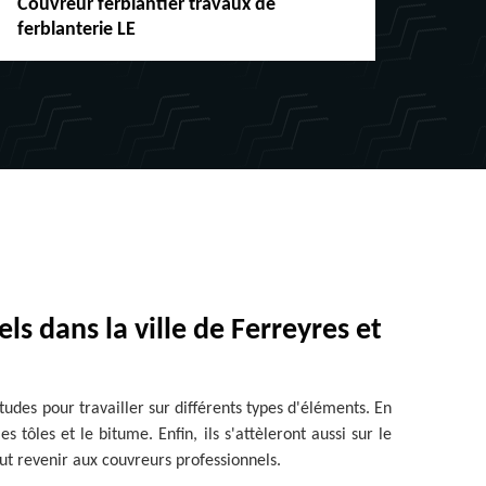
Couvreur ferblantier travaux de
Répar
ferblanterie LE
chéne
ls dans la ville de Ferreyres et
itudes pour travailler sur différents types d'éléments. En
es tôles et le bitume. Enfin, ils s'attèleront aussi sur le
eut revenir aux couvreurs professionnels.