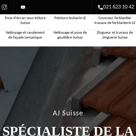
021 623 10 42
Pose d'écran sous toiture
Peinture boiserie LE
Couvreur ferblantier
Suisse
travaux de ferblanterie LE
Nettoyage et ravalement
Nettoyage et pose de
Zingueur et travaux de
de façade Lemanique
gouttière Suisse
zinguerie Suisse
AJ Suisse
SPÉCIALISTE DE LA