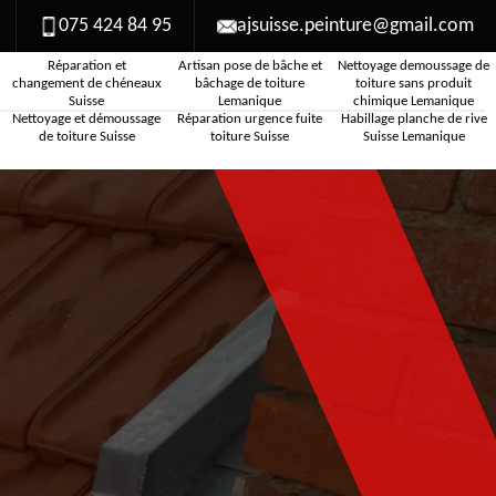
075 424 84 95
ajsuisse.peinture@gmail.com
Réparation et
Artisan pose de bâche et
Nettoyage demoussage de
changement de chéneaux
bâchage de toiture
toiture sans produit
Suisse
Lemanique
chimique Lemanique
Nettoyage et démoussage
Réparation urgence fuite
Habillage planche de rive
de toiture Suisse
toiture Suisse
Suisse Lemanique