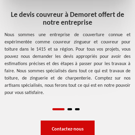
es
Le devis couvreur à Demoret offert de
e
notre entreprise
Nous sommes une entreprise de couverture connue et
expérimentée comme couvreur zingueur et couvreur pour
rs
D'
toiture dans le 1415 et sa région. Pour tous vos projets, vous
 un
la
pouvez nous demander les devis appropriés pour avoir des
et,
à-
estimations précises et des étapes à passer pour les travaux à
ons
to
faire. Nous sommes spécialisés dans tout ce qui est travaux de
 la
ce
toiture, de zinguerie et de charpenterie. Comptez sur nos
urs
à-
artisans spécialisés, nous ferons tout ce qui est en notre pouvoir
ent
so
pour vous satisfaire.
ure
da
dé
Contactez-nous